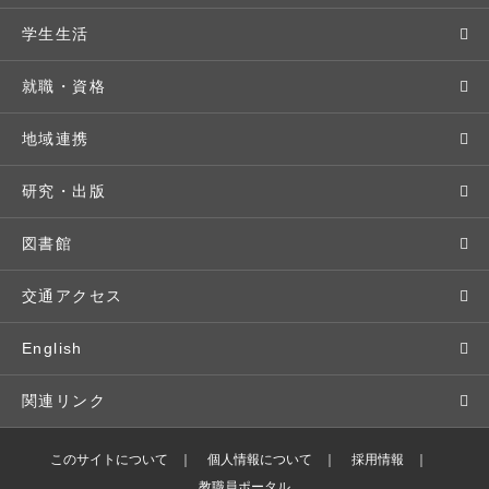
教育理念・方針・取り組み
オープンキャンパス
学部・学科
学生生活
キャンパス・施設設備
Webオープンキャンパス
地域実践
キャンパスライフ
就職・資格
交通アクセス
個別相談（来学・オンライン）
留学プログラム
年間スケジュール
就職・進路サポート
地域連携
基本情報・情報公開
特待生（入学者向け）
語学プログラム
クラブ・サークル
資格取得
地域との連携
研究・出版
広報・公聴
パンフレット・資料請求
教職課程
大学周辺マップ
公務員試験対策
生涯学習
研究者・研究分野
図書館
入学予定者の皆さま
教員紹介
学生寮
就職実績
科目等履修生
人文社会科学研究所
交通アクセス
学修支援の体制
学生支援制度
社会で活躍する卒業生
社会人・シニア入学
情報メディア研究所
English
奨学金・特待生（在学生向け）
施設・設備の貸し出し
研究論文
関連リンク
出版物
バドミントン部ブログ
このサイトについて
個人情報について
採用情報
教職員ポータル