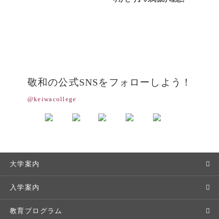
敬和の公式SNSをフォローしよう！
@keiwacollege
大学案内
敬和学園大学とは
入学案内
学長メッセージ
入学者選抜
教育プログラム