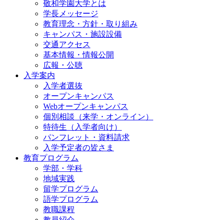
敬和学園大学とは
学長メッセージ
教育理念・方針・取り組み
キャンパス・施設設備
交通アクセス
基本情報・情報公開
広報・公聴
入学案内
入学者選抜
オープンキャンパス
Webオープンキャンパス
個別相談（来学・オンライン）
特待生（入学者向け）
パンフレット・資料請求
入学予定者の皆さま
教育プログラム
学部・学科
地域実践
留学プログラム
語学プログラム
教職課程
教員紹介