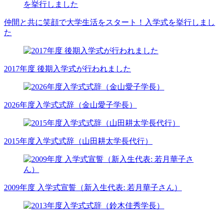
仲間と共に笑顔で大学生活をスタート！入学式を挙行しまし
た
2017年度 後期入学式が行われました
2026年度入学式式辞（金山愛子学長）
2015年度入学式式辞（山田耕太学長代行）
2009年度 入学式宣誓（新入生代表: 若月華子さん）