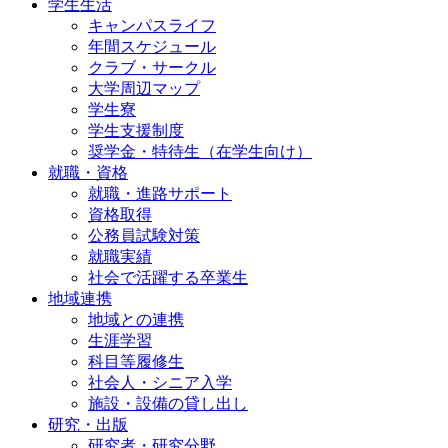
学生生活
キャンパスライフ
年間スケジュール
クラブ・サークル
大学周辺マップ
学生寮
学生支援制度
奨学金・特待生（在学生向け）
就職・資格
就職・進路サポート
資格取得
公務員試験対策
就職実績
社会で活躍する卒業生
地域連携
地域との連携
生涯学習
科目等履修生
社会人・シニア入学
施設・設備の貸し出し
研究・出版
研究者・研究分野