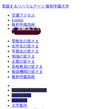
実践するリベラルアーツ 敬和学園大学
交通アクセス
English
敬和学園高校
受験生サイ
ト
受験生の皆さま
在学生の皆さま
卒業生の皆さま
地域の皆さま
企業の皆さま
高校教員の皆さま
報道機関の皆さま
敬和学園高校
オープンキャンパス
入試・出願
資料請求
大学案内