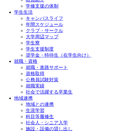
学修支援の体制
学生生活
キャンパスライフ
年間スケジュール
クラブ・サークル
大学周辺マップ
学生寮
学生支援制度
奨学金・特待生（在学生向け）
就職・資格
就職・進路サポート
資格取得
公務員試験対策
就職実績
社会で活躍する卒業生
地域連携
地域との連携
生涯学習
科目等履修生
社会人・シニア入学
施設・設備の貸し出し