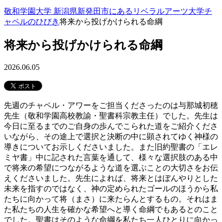
敬和学園大学 新潟県新発田市にあるリベラルアーツ大学
チ
ャペルのひびき
将来から投げかけられる命綱
将来から投げかけられる命綱
2026.06.05
先週のチャペル・アワーをご担当くださったのは与那城初穂
先生（敬和学園高校教諭・聖書科宗教主任）でした。先生は
今日に至るまでのご自身の歩んでこられた道をご紹介くださ
いながら、その途上で選択と決断の中に顕されてゆく神様の
導きについてお示しくださいました。また旧約聖書の「エレ
ミヤ書」中に記された言葉を通して、様々な選択肢のある中
で将来の希望につながるような道を選ぶことの大切さをお伝
えくださいました。先生によれば、将来とはぼんやりとした
未来を指すのではなく、神の定められたゴールのほうから私
たちに向かって将（まさ）に来たらんとするもの。それはま
た私たちの人生を確かな希望へと導く命綱でもあるとのこと
でした。聖書はそのような命綱を私たち一人ひとりに向かっ