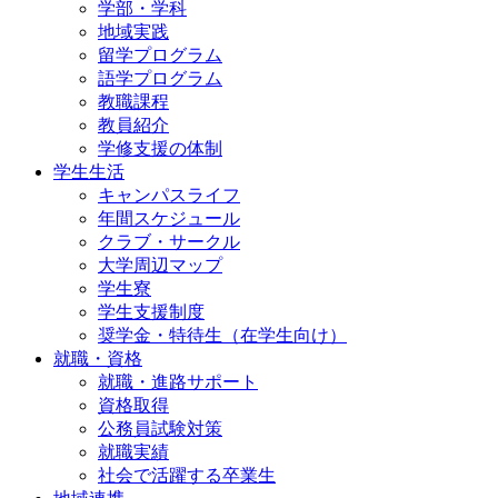
学部・学科
地域実践
留学プログラム
語学プログラム
教職課程
教員紹介
学修支援の体制
学生生活
キャンパスライフ
年間スケジュール
クラブ・サークル
大学周辺マップ
学生寮
学生支援制度
奨学金・特待生（在学生向け）
就職・資格
就職・進路サポート
資格取得
公務員試験対策
就職実績
社会で活躍する卒業生