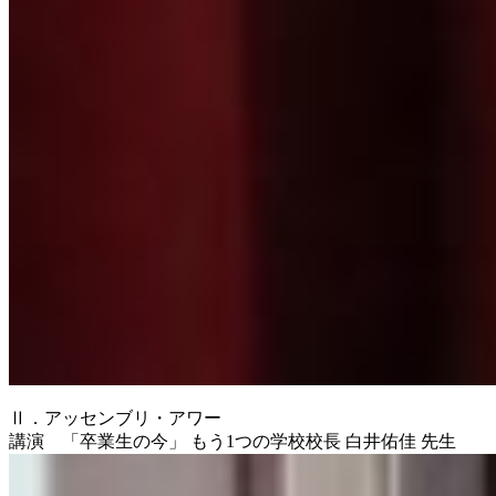
Ⅱ．アッセンブリ・アワー
講演 「卒業生の今」 もう1つの学校校長 白井佑佳 先生