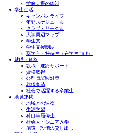
学修支援の体制
学生生活
キャンパスライフ
年間スケジュール
クラブ・サークル
大学周辺マップ
学生寮
学生支援制度
奨学金・特待生（在学生向け）
就職・資格
就職・進路サポート
資格取得
公務員試験対策
就職実績
社会で活躍する卒業生
地域連携
地域との連携
生涯学習
科目等履修生
社会人・シニア入学
施設・設備の貸し出し