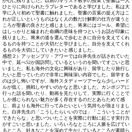
が心に残りました。以前のキリスト教学の授業で聖書は一人
ひとりに向けられたラブレターであると学びました。私は大
学に入り初めて聖書に触れました。聖書の言葉の捉え方はこ
れが正しいというものはなく人の数だけ解釈の仕方が違うと
ころが聖書の良さだと感じました。将来にはゴール、希望に
はしっかりと編まれた命綱の意味を持つというお話が印象に
残りました。将来の道を選んで歩むときに自分を支えてくれ
るものを持つことが大切だと学びました。自分を支えてくれ
るものを大切にしていきたいと感じました。
感想２）アッセンブリ・アワーでは白井先生が話されていた
中で、延べ52か国訪問しているというのを聞いてすごいと思
いました。私も海外の文化に興味があり、留学したり旅行し
たいと思っていたので非常に興味深い内容でした。留学する
のは少し怖いですが、海外スタディーツアーなら少しハード
ルが低く、挑戦しやすいのかなと思いました。カンボジアに
行った話を聞いたり、動画を見たりして、実際に行くことで
しか感じられない魅力が多く存在するのだとあらためて感
じ、前よりも海外に行ってみたいという気持ちが強まりまし
た。白井先生の「こうしたらいいのでは」「こういうことが
できたらな」と思いついたことを実際に行動に起こす実行力
がすごいと思いました。いろいろなところに人脈を広げてい
るところ、好きなことを深めて生かしているところが素晴ら