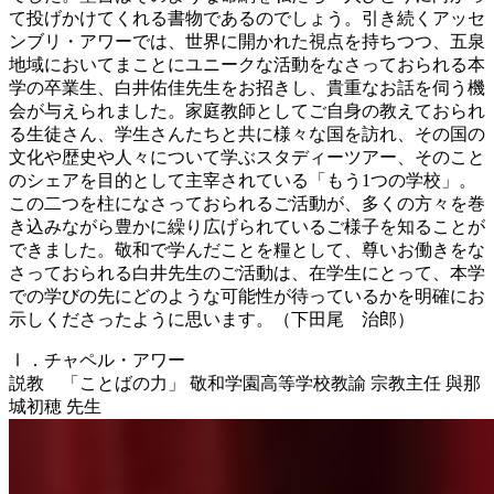
て投げかけてくれる書物であるのでしょう。引き続くアッセ
ンブリ・アワーでは、世界に開かれた視点を持ちつつ、五泉
地域においてまことにユニークな活動をなさっておられる本
学の卒業生、白井佑佳先生をお招きし、貴重なお話を伺う機
会が与えられました。家庭教師としてご自身の教えておられ
る生徒さん、学生さんたちと共に様々な国を訪れ、その国の
文化や歴史や人々について学ぶスタディーツアー、そのこと
のシェアを目的として主宰されている「もう1つの学校」。
この二つを柱になさっておられるご活動が、多くの方々を巻
き込みながら豊かに繰り広げられているご様子を知ることが
できました。敬和で学んだことを糧として、尊いお働きをな
さっておられる白井先生のご活動は、在学生にとって、本学
での学びの先にどのような可能性が待っているかを明確にお
示しくださったように思います。（下田尾 治郎）
Ⅰ．チャペル・アワー
説教 「ことばの力」 敬和学園高等学校教諭 宗教主任 與那
城初穂 先生