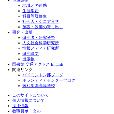
地域連携
地域との連携
生涯学習
科目等履修生
社会人・シニア入学
施設・設備の貸し出し
研究・出版
研究者・研究分野
人文社会科学研究所
情報メディア研究所
研究論文
出版物
図書館
交通アクセス
English
関連リンク
バドミントン部ブログ
ボランティアセンターブログ
敬和学園高等学校
このサイトについて
個人情報について
採用情報
教職員ポータル