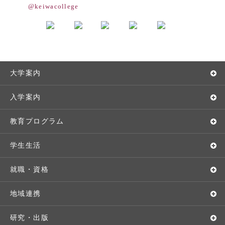
@keiwacollege
大学案内
敬和学園大学とは
入学案内
学長メッセージ
入学者選抜
教育プログラム
教育理念・方針・取り組み
オープンキャンパス
学部・学科
学生生活
キャンパス・施設設備
Webオープンキャンパス
地域実践
キャンパスライフ
就職・資格
交通アクセス
個別相談（来学・オンライン）
留学プログラム
年間スケジュール
就職・進路サポート
地域連携
基本情報・情報公開
特待生（入学者向け）
語学プログラム
クラブ・サークル
資格取得
地域との連携
研究・出版