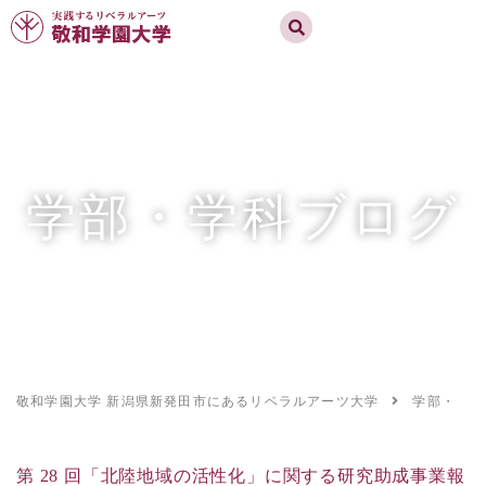
実践するリベラルアーツ 敬和学園大学
お問合せ
資料請求
MENU
学部・学科ブログ
敬和学園大学 新潟県新発田市にあるリベラルアーツ大学
学部・学科
第 28 回「北陸地域の活性化」に関する研究助成事業報