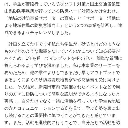
は、学生が普段行っている防災ソフト対策と国土交通省飯豊
山系砂防事務所が行っている防災ハード対策をかけ合わせ、
「地域の砂防事業サポーターの育成」と「サポーター活動に
よる地域住民の防災意識向上」という2つの事業を計画し、達
成できるようチャレンジしました。
計画を立てた中でまず私たち学生が、砂防とはどのような
ものでどのような機能をなしているのかについて知る必要が
あるため、1年を通してインプットを多く行い、簡単な質問に
答えられるよう学びを深めました。私は本事業のリーダーを
務めたため、他の学生よりもできるだけ早くアウトプットで
きるように多くの砂防堰堤現地視察や砂防講義を受け続けま
した。その結果、新発田市内で開催されたイベントなどで周
りの方々に砂防について簡単な説明ができるようになったと
実感し、自分だけでなく一緒に活動を行っていた学生も地域
の方とコミュニケーションする姿を見て、学ぶ姿勢を表に出
し続けることの重要性に気づくことができたと感じていま
す。また、活動を継続的に行うことで、自分たちの活動を認