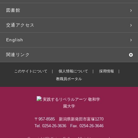
広報・公聴
パンフレット・資料請求
教職課程
大学周辺マップ
公務員試験対策
生涯学習
研究者・研究分野
図書館
入学予定者の皆さま
教員紹介
学生寮
就職実績
科目等履修生
人文社会科学研究所
交通アクセス
学修支援の体制
学生支援制度
社会で活躍する卒業生
社会人・シニア入学
情報メディア研究所
English
奨学金・特待生（在学生向け）
施設・設備の貸し出し
研究論文
関連リンク
出版物
バドミントン部ブログ
このサイトについて
個人情報について
採用情報
教職員ポータル
ボランティアセンターブログ
敬和学園高等学校
〒957-8585 新潟県新発田市富塚1270
Tel. 0254-26-3636 Fax. 0254-26-3646