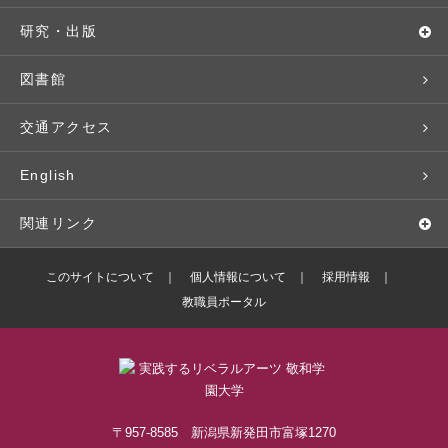
基本情報・情報公開
特待生（入学者向け）
語学プログラム
クラブ・サークル
資格取得
地域との連携
研究・出版
広報・公聴
パンフレット・資料請求
教職課程
大学周辺マップ
公務員試験対策
生涯学習
研究者・研究分野
図書館
入学予定者の皆さま
教員紹介
学生寮
就職実績
科目等履修生
人文社会科学研究所
交通アクセス
学修支援の体制
学生支援制度
社会で活躍する卒業生
社会人・シニア入学
情報メディア研究所
English
奨学金・特待生（在学生向け）
施設・設備の貸し出し
研究論文
関連リンク
出版物
バドミントン部ブログ
このサイトについて
個人情報について
採用情報
教職員ポータル
ボランティアセンターブログ
敬和学園高等学校
〒957-8585 新潟県新発田市富塚1270