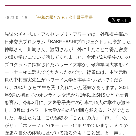
「平和の器となる」金山愛子学長
2023.05.19
先週のチャペル・アッセンブリ・アワーでは、外務省主催の
日米交流プログラム「KAKEHASHIプロジェクト」に参加した
神藏さん、川崎さん、渡辺さんが、外に出たことで得た密度
の濃い学びについて話してくれました。全米で2大学枠のこの
プログラムに採択されたハワード大学が、敬和学園大学をパ
ートナー校に選んでくださったのです。背景には、本学元教
員の中村義実先生がハワード大学と本学をつないでくださ
り、2015年から学生を受け入れていた経緯があります。2021
年9月の初めてのオンライン交流から1年以上SNSなどで友情
を育み、今年2月に、大岩彩子先生の引率で19人の学生が渡米
し、3月にはハワード大学からの訪問団を迎えることができま
した。学生たちは、この経験を「ことばの力」「声」「つな
がり」「ホンモノ」のキーワードにまとめています。人々が
歴史を自分の体験に基づいて語るのも「ことば」と「声」。