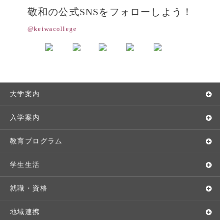
敬和の公式SNSをフォローしよう！
@keiwacollege
大学案内
敬和学園大学とは
入学案内
学長メッセージ
入学者選抜
教育プログラム
教育理念・方針・取り組み
オープンキャンパス
学部・学科
学生生活
キャンパス・施設設備
Webオープンキャンパス
地域実践
キャンパスライフ
就職・資格
交通アクセス
個別相談（来学・オンライン）
留学プログラム
年間スケジュール
就職・進路サポート
地域連携