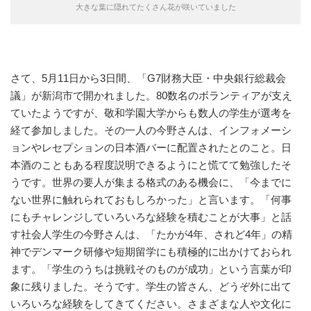
大きな葉に隠れてたくさん花が咲いていました
さて、5月11日から3日間、「G7財務大臣・中央銀行総裁会
議」が新潟市で開かれました。80数名のボランティアが支え
ていたようですが、敬和学園大学からも数人の学生が選考を
経て参加しました。その一人の今野さんは、インフォメーシ
ョンやレセプションの日本酒バーに配置されたとのこと。日
本酒のこともある程度説明できるようにと慌てて勉強したそ
うです。世界の要人が集まる格式のある機会に、「今までに
ない世界に触れられておもしろかった」と言います。「何事
にもチャレンジしていろいろな経験を積むことが大事」と話
す社会人学生の今野さんは、「たかが4年、されど4年」の精
神でデンマーク研修や短期留学にも積極的に出かけておられ
ます。「学生のうちは挑戦そのものが成功」という言葉が印
象に残りました。そうです。学生の皆さん、どうぞ外に出て
いろいろな経験をしてきてください。さまざまな人や文化に