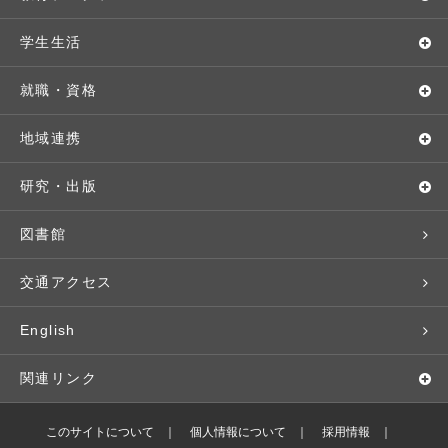
教育理念・方針・取り組み
オープンキャンパス
学部・学科
学生生活
キャンパス・施設設備
Webオープンキャンパス
地域実践
キャンパスライフ
就職・資格
交通アクセス
個別相談（来学・オンライン）
留学プログラム
年間スケジュール
就職・進路サポート
地域連携
基本情報・情報公開
特待生（入学者向け）
語学プログラム
クラブ・サークル
資格取得
地域との連携
研究・出版
広報・公聴
パンフレット・資料請求
教職課程
大学周辺マップ
公務員試験対策
生涯学習
研究者・研究分野
図書館
入学予定者の皆さま
教員紹介
学生寮
就職実績
科目等履修生
人文社会科学研究所
交通アクセス
学修支援の体制
学生支援制度
社会で活躍する卒業生
社会人・シニア入学
情報メディア研究所
English
奨学金・特待生（在学生向け）
施設・設備の貸し出し
研究論文
関連リンク
出版物
バドミントン部ブログ
このサイトについて
個人情報について
採用情報