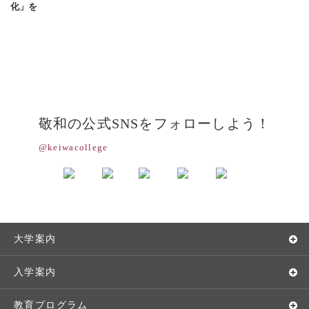
化」を
敬和の公式SNSをフォローしよう！
@keiwacollege
大学案内
敬和学園大学とは
入学案内
学長メッセージ
入学者選抜
教育プログラム