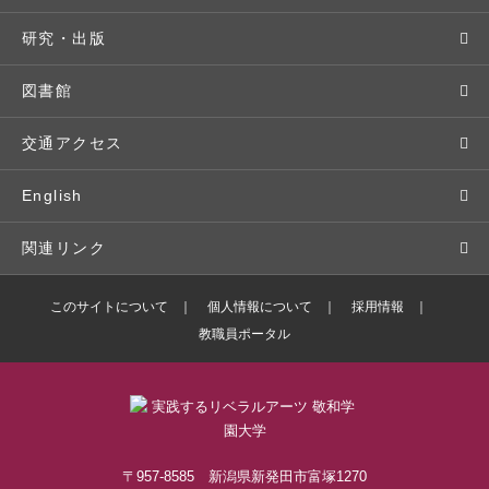
基本情報・情報公開
特待生（入学者向け）
語学プログラム
クラブ・サークル
資格取得
地域との連携
研究・出版
広報・公聴
パンフレット・資料請求
教職課程
大学周辺マップ
公務員試験対策
生涯学習
研究者・研究分野
図書館
入学予定者の皆さま
教員紹介
学生寮
就職実績
科目等履修生
人文社会科学研究所
交通アクセス
学修支援の体制
学生支援制度
社会で活躍する卒業生
社会人・シニア入学
情報メディア研究所
English
奨学金・特待生（在学生向け）
施設・設備の貸し出し
研究論文
関連リンク
出版物
バドミントン部ブログ
このサイトについて
個人情報について
採用情報
教職員ポータル
ボランティアセンターブログ
敬和学園高等学校
〒957-8585 新潟県新発田市富塚1270