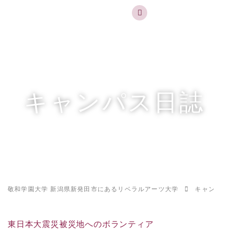
実践するリベラルアーツ 敬和学園大学
お問合せ
資料請求
MENU
キャンパス日誌
敬和学園大学 新潟県新発田市にあるリベラルアーツ大学
キャンパス
東日本大震災被災地へのボランティア