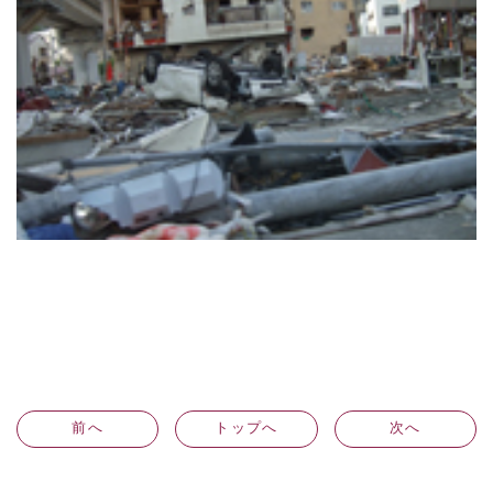
前
へ
トップへ
次
へ