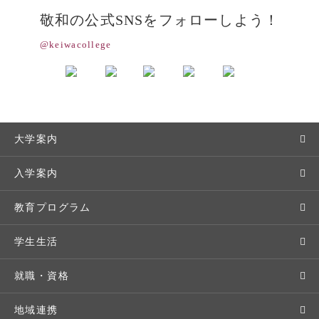
敬和の公式SNSをフォローしよう！
@keiwacollege
大学案内
敬和学園大学とは
入学案内
学長メッセージ
入学者選抜
教育プログラム
教育理念・方針・取り組み
オープンキャンパス
学部・学科
学生生活
キャンパス・施設設備
Webオープンキャンパス
地域実践
キャンパスライフ
就職・資格
交通アクセス
個別相談（来学・オンライン）
留学プログラム
年間スケジュール
就職・進路サポート
地域連携