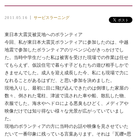
サービスラーニング
2011.05.16
東日本大震災被災地へのボランティア
今回、私が東日本大震災ボランティアに参加したのは、中越
地震で参加したボランティアのリベンジ心がきっかけでし
た。当時中学生だった私は被害を受けた現場での作業は任せ
てもらえず、仮設住宅で暮らす子どもたちの遊び相手しかで
きませんでした。成人を迎え成長した今、私にも現場で力に
なれることがあるはずだ、と思い参加を決めました。
現地入りし、最初に目に飛び込んできたのは倒壊した家屋の
数々、倒された電柱、津波で流された車や船、散乱した物、
衣服でした。海水やヘドロによる悪臭もひどく、メディアや
映像だけでは知り得ない様々な光景が広がっていていまし
た。
現地のボランティアの方に当時のお話や映像を見させていた
だいて一番印象に残っている言葉あります。それは「瓦礫=思