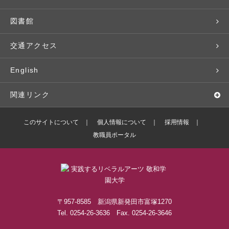
広報・公聴
パンフレット・資料請求
教職課程
大学周辺マップ
公務員試験対策
生涯学習
研究者・研究分野
図書館
入学予定者の皆さま
教員紹介
学生寮
就職実績
科目等履修生
人文社会科学研究所
交通アクセス
学修支援の体制
学生支援制度
社会で活躍する卒業生
社会人・シニア入学
情報メディア研究所
English
奨学金・特待生（在学生向け）
施設・設備の貸し出し
研究論文
関連リンク
出版物
バドミントン部ブログ
このサイトについて
個人情報について
採用情報
教職員ポータル
ボランティアセンターブログ
敬和学園高等学校
〒957-8585 新潟県新発田市富塚1270
Tel. 0254-26-3636 Fax. 0254-26-3646