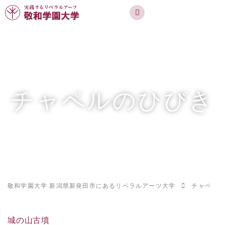
実践するリベラルアーツ 敬和学園大学
お問合せ
資料請求
MENU
チャペルのひびき
敬和学園大学 新潟県新発田市にあるリベラルアーツ大学
チャペルの
城の山古墳