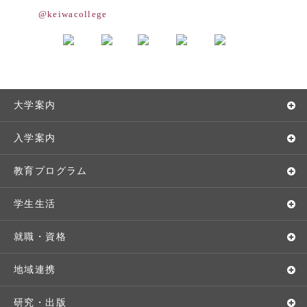
@keiwacollege
大学案内
敬和学園大学とは
入学案内
学長メッセージ
入学者選抜
教育プログラム
教育理念・方針・取り組み
オープンキャンパス
学部・学科
学生生活
キャンパス・施設設備
Webオープンキャンパス
地域実践
キャンパスライフ
就職・資格
交通アクセス
個別相談（来学・オンライン）
留学プログラム
年間スケジュール
就職・進路サポート
地域連携
基本情報・情報公開
特待生（入学者向け）
語学プログラム
クラブ・サークル
資格取得
地域との連携
研究・出版