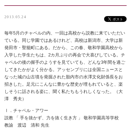
2013.05.24
毎年5月のチャペルの内、一回は高校から説教に来ていただい
ている。同じ学園ではあるけれど、高校は新潟市、大学は新
発田市・聖籠町にある。だから、この春、敬和学園高校から
入学した学生たちは、2カ月ぶりの再会で大喜びしている。チ
ャペルの後の握手のようすを見ていても、どんな3年間を過ご
してきたかがよく分かる。アッセンブリには全国ニュースと
なった城の山古墳を発掘された胎内市の水澤文化財係長をお
招きした。足元にこんなに豊かな歴史が埋もれていると、楽
しそうに話される姿に、聞く私たちもうれしくなった。（大
澤 秀夫）
Ⅰ．チャペル・アワー
説教 「 手を抜かず、力を抜く生き方 」 敬和学園高等学校
教諭 渡辺 清和 先生