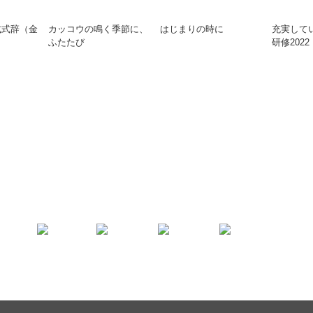
式式辞（金
カッコウの鳴く季節に、
はじまりの時に
充実して
ふたたび
研修2022