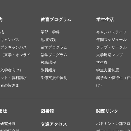
内
教育プログラム
学生生活
選抜
学部・学科
キャンパスライフ
ンキャンパス
地域実践
年間スケジュール
ープンキャンパス
留学プログラム
クラブ・サークル
談（来学・オンライ
語学プログラム
大学周辺マップ
教職課程
学生寮
（入学者向け）
教員紹介
学生支援制度
レット・資料請求
学修支援の体制
奨学金・特待生（在
定者の皆さま
け）
出版
図書館
関連リンク
・研究分野
バドミントン部ブロ
交通アクセス