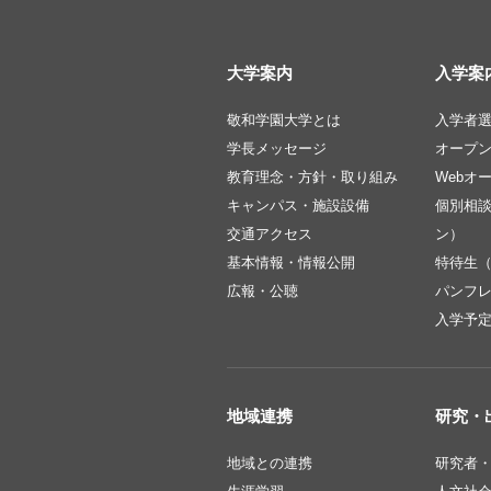
大学案内
入学案
敬和学園大学とは
入学者
学長メッセージ
オープ
教育理念・方針・取り組み
Webオ
キャンパス・施設設備
個別相
交通アクセス
ン）
基本情報・情報公開
特待生
広報・公聴
パンフ
入学予
地域連携
研究・
地域との連携
研究者