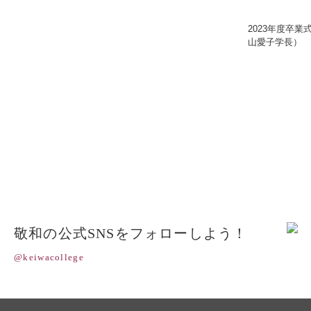
2023年度卒業
山愛子学長）
敬和の公式SNSをフォローしよう！
@keiwacollege