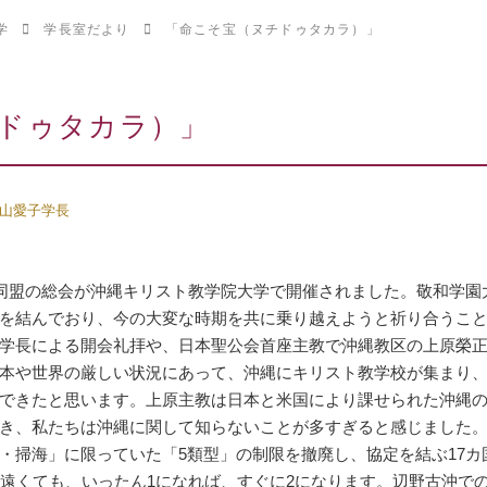
学
学長室だより
「命こそ宝（ヌチドゥタカラ）」
ドゥタカラ）」
山愛子学長
育同盟の総会が沖縄キリスト教学院大学で開催されました。敬和学園大
を結んでおり、今の大変な時期を共に乗り越えようと祈り合うこ
学長による開会礼拝や、日本聖公会首座主教で沖縄教区の上原榮
本や世界の厳しい状況にあって、沖縄にキリスト教学校が集まり
できたと思います。上原主教は日本と米国により課せられた沖縄
き、私たちは沖縄に関して知らないことが多すぎると感じました。
・掃海」に限っていた「5類型」の制限を撤廃し、協定を結ぶ17
は遠くても、いったん1になれば、すぐに2になります。辺野古沖で