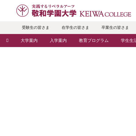
受験生の皆さま
在学生の皆さま
卒業生の皆さま
大学案内
入学案内
教育プログラム
学生生
敬和学園大学とは
入学者選抜
学部・学科
キャン
学長メッセージ
オープンキャンパス
地域実践
年間ス
教育理念・方針・取り組み
Webオープンキャンパス
留学プログラム
クラブ
キャンパス・施設設備
個別相談（来学・オンライン）
語学プログラム
大学周
交通アクセス
特待生（入学者向け）
教職課程
学生寮
基本情報・情報公開
パンフレット・資料請求
教員紹介
学生支
広報・公聴
入学予定者の皆さま
学修支援の体制
奨学金