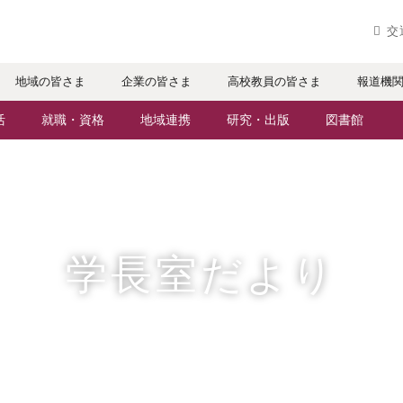
実践するリ
交
地域の皆さま
企業の皆さま
高校教員の皆さま
報道機
活
就職・資格
地域連携
研究・出版
図書館
パスライフ
就職・進路サポート
地域との連携
研究者・研究分野
ケジュール
資格取得
生涯学習
人文社会科学研究所
・サークル
公務員試験対策
科目等履修生
情報メディア研究所
学長室だより
辺マップ
就職実績
社会人・シニア入学
研究論文
社会で活躍する卒業生
施設・設備の貸し出し
出版物
援制度
・特待生（在学生向け）