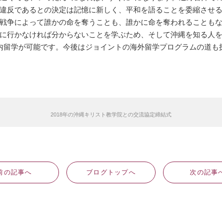
違反であるとの決定は記憶に新しく、平和を語ることを委縮させ
戦争によって誰かの命を奪うことも、誰かに命を奪われることも
に行かなければ分からないことを学ぶため、そして沖縄を知る人
内留学が可能です。今後はジョイントの海外留学プログラムの道も
2018年の沖縄キリスト教学院との交流協定締結式
前
の記事
へ
ブログ
トップへ
次
の記事