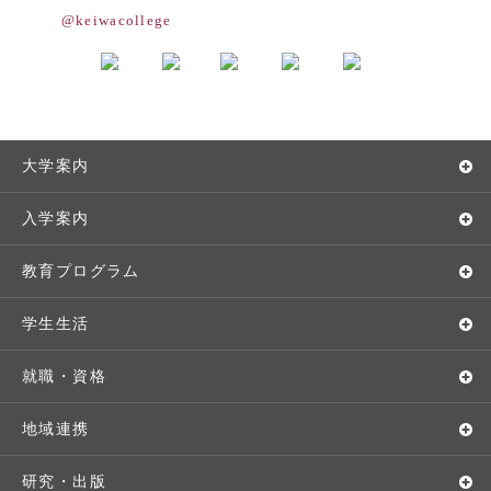
@keiwacollege
大学案内
敬和学園大学とは
入学案内
学長メッセージ
入学者選抜
教育プログラム
教育理念・方針・取り組み
オープンキャンパス
学部・学科
学生生活
キャンパス・施設設備
Webオープンキャンパス
地域実践
キャンパスライフ
就職・資格
交通アクセス
個別相談（来学・オンライン）
留学プログラム
年間スケジュール
就職・進路サポート
地域連携
基本情報・情報公開
特待生（入学者向け）
語学プログラム
クラブ・サークル
資格取得
地域との連携
研究・出版