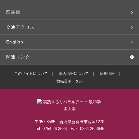
広報・公聴
パンフレット・資料請求
教職課程
大学周辺マップ
公務員試験対策
生涯学習
研究者・研究分野
図書館
入学予定者の皆さま
教員紹介
学生寮
就職実績
科目等履修生
人文社会科学研究所
交通アクセス
学修支援の体制
学生支援制度
社会で活躍する卒業生
社会人・シニア入学
情報メディア研究所
English
奨学金・特待生（在学生向け）
施設・設備の貸し出し
研究論文
関連リンク
出版物
バドミントン部ブログ
このサイトについて
個人情報について
採用情報
教職員ポータル
ボランティアセンターブログ
敬和学園高等学校
〒957-8585 新潟県新発田市富塚1270
Tel. 0254-26-3636 Fax. 0254-26-3646