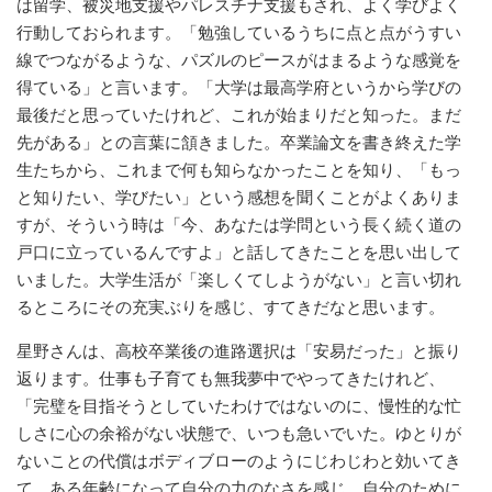
は留学、被災地支援やパレスチナ支援もされ、よく学びよく
行動しておられます。「勉強しているうちに点と点がうすい
線でつながるような、パズルのピースがはまるような感覚を
得ている」と言います。「大学は最高学府というから学びの
最後だと思っていたけれど、これが始まりだと知った。まだ
先がある」との言葉に頷きました。卒業論文を書き終えた学
生たちから、これまで何も知らなかったことを知り、「もっ
と知りたい、学びたい」という感想を聞くことがよくありま
すが、そういう時は「今、あなたは学問という長く続く道の
戸口に立っているんですよ」と話してきたことを思い出して
いました。大学生活が「楽しくてしようがない」と言い切れ
るところにその充実ぶりを感じ、すてきだなと思います。
星野さんは、高校卒業後の進路選択は「安易だった」と振り
返ります。仕事も子育ても無我夢中でやってきたけれど、
「完璧を目指そうとしていたわけではないのに、慢性的な忙
しさに心の余裕がない状態で、いつも急いでいた。ゆとりが
ないことの代償はボディブローのようにじわじわと効いてき
て、ある年齢になって自分の力のなさを感じ、自分のために