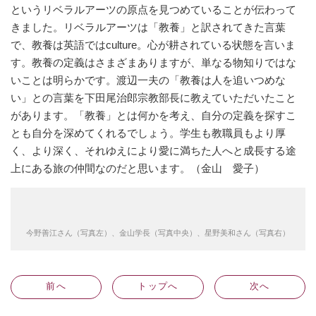
というリベラルアーツの原点を見つめていることが伝わって
きました。リベラルアーツは「教養」と訳されてきた言葉
で、教養は英語ではculture。心が耕されている状態を言いま
す。教養の定義はさまざまありますが、単なる物知りではな
いことは明らかです。渡辺一夫の「教養は人を追いつめな
い」との言葉を下田尾治郎宗教部長に教えていただいたこと
があります。「教養」とは何かを考え、自分の定義を探すこ
とも自分を深めてくれるでしょう。学生も教職員もより厚
く、より深く、それゆえにより愛に満ちた人へと成長する途
上にある旅の仲間なのだと思います。（金山 愛子）
今野善江さん（写真左）、金山学長（写真中央）、星野美和さん（写真右）
前
へ
トップへ
次
へ