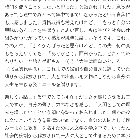
時間を使うことをしたいと思った」と話されました。意欲が
あっても途中で終わって集中できていなかったという言葉に
も共感しました。資格取得も考えたけれど、「もっと自分の
興味のあることを学ぼう」と思い直し、今は学びと社会の仕
組みがつながっていく感覚が純粋に楽しいそうです。これま
での人生、「よくがんばったと思うけれど、この先、何の賞
ももらえなくても、「ありがとう。面白かった」と言って終
わりたい」と語る星野さん。そう「大学は面白いところ」
（北垣初代学長）。これまでの役割や自分自身に課していた
縛りから解放されて、人との出会いを大切にしながら自分の
人生を生きる姿にエールを贈ります。
楽しくお話しする中でとてもすがすがしさを感じさせるお二
人ですが、自分の薄さ、力のなさを感じ、「人間としての厚
みを増したい」という願いを語っておられました。何かの役
に立つというような目標のためでなく、自分の人間として厚
みーまさに教養―を増すために人文学を学ぶ中で、いったん
社会的役割から解放されて一人の人として生きるために学ぶ