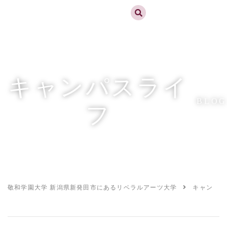
実践するリベラルアーツ 敬和学園大学
お問合せ
資料請求
MENU
キャンパスライ
BLOG
フ
敬和学園大学 新潟県新発田市にあるリベラルアーツ大学
キャンパス