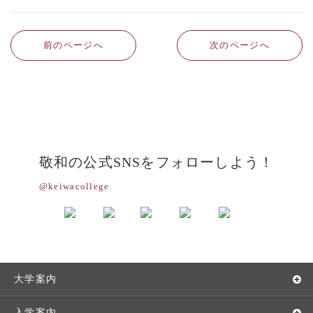
前のページへ
次のページへ
敬和の公式SNSをフォローしよう！
@keiwacollege
大学案内
敬和学園大学とは
入学案内