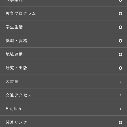
学長メッセージ
入学者選抜
教育プログラム
教育理念・方針・取り組み
オープンキャンパス
学部・学科
学生生活
キャンパス・施設設備
Webオープンキャンパス
地域実践
キャンパスライフ
就職・資格
交通アクセス
個別相談（来学・オンライン）
留学プログラム
年間スケジュール
就職・進路サポート
地域連携
基本情報・情報公開
特待生（入学者向け）
語学プログラム
クラブ・サークル
資格取得
地域との連携
研究・出版
広報・公聴
パンフレット・資料請求
教職課程
大学周辺マップ
公務員試験対策
生涯学習
研究者・研究分野
図書館
入学予定者の皆さま
教員紹介
学生寮
就職実績
科目等履修生
人文社会科学研究所
交通アクセス
学修支援の体制
学生支援制度
社会で活躍する卒業生
社会人・シニア入学
情報メディア研究所
English
奨学金・特待生（在学生向け）
施設・設備の貸し出し
研究論文
関連リンク