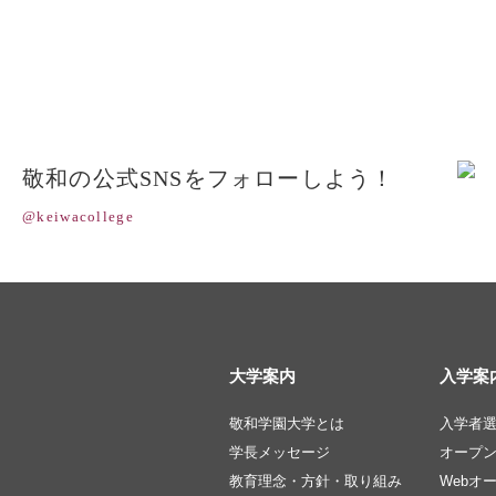
敬和の公式SNSをフォローしよう！
@keiwacollege
大学案内
入学案
敬和学園大学とは
入学者
学長メッセージ
オープ
教育理念・方針・取り組み
Webオ