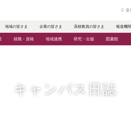
実践するリ
交
地域の皆さま
企業の皆さま
高校教員の皆さま
報道機
活
就職・資格
地域連携
研究・出版
図書館
パスライフ
就職・進路サポート
地域との連携
研究者・研究分野
ケジュール
資格取得
生涯学習
人文社会科学研究所
・サークル
公務員試験対策
科目等履修生
情報メディア研究所
キャンパス日誌
辺マップ
就職実績
社会人・シニア入学
研究論文
社会で活躍する卒業生
施設・設備の貸し出し
出版物
援制度
・特待生（在学生向け）