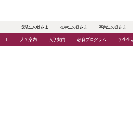
受験生の皆さま
在学生の皆さま
卒業生の皆さま
大学案内
入学案内
教育プログラム
学生生
敬和学園大学とは
入学者選抜
学部・学科
キャン
学長メッセージ
オープンキャンパス
地域実践
年間ス
教育理念・方針・取り組み
Webオープンキャンパス
留学プログラム
クラブ
キャンパス・施設設備
個別相談（来学・オンライン）
語学プログラム
大学周
交通アクセス
特待生（入学者向け）
教職課程
学生寮
基本情報・情報公開
パンフレット・資料請求
教員紹介
学生支
広報・公聴
入学予定者の皆さま
学修支援の体制
奨学金