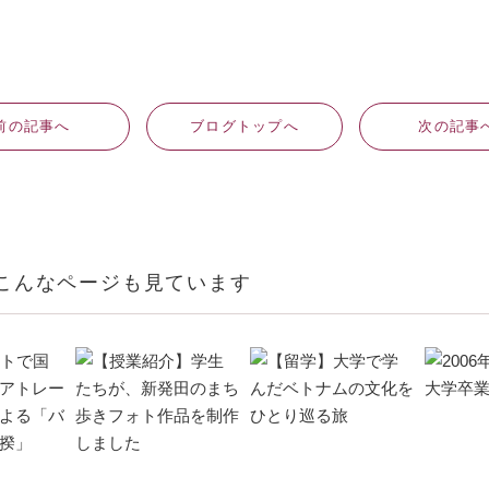
前
の記事
へ
ブログ
トップへ
次
の記事
こんなページも見ています