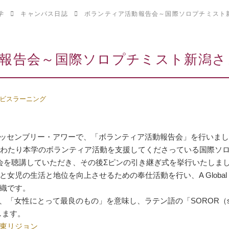
学
キャンパス日誌
ボランティア活動報告会～国際ソロプチミスト
報告会～国際ソロプチミスト新潟さ
ビスラーニング
ペル・アッセンブリー・アワーで、「ボランティア活動報告会」を行いま
にわたり本学のボランティア活動を支援してくださっている国際ソ
会を聴講していただき、その後Σピンの引き継ぎ式を挙行いたしま
の生活と地位を向上させるための奉仕活動を行い、A Global Voic
織です。
葉は、「女性にとって最良のもの」を意味し、ラテン語の「SOROR（sis
来します。
東リジョン