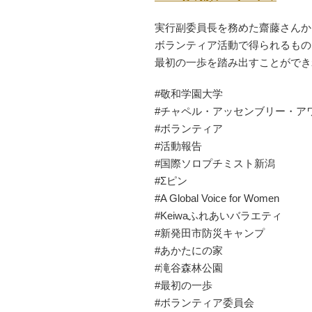
実行副委員長を務めた齋藤さんか
ボランティア活動で得られるもの
最初の一歩を踏み出すことができ
#敬和学園大学
#チャペル・アッセンブリー・ア
#ボランティア
#活動報告
#国際ソロプチミスト新潟
#Σピン
#A Global Voice for Women
#Keiwaふれあいバラエティ
#新発田市防災キャンプ
#あかたにの家
#滝谷森林公園
#最初の一歩
#ボランティア委員会