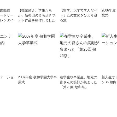
国際貢
【授業紹介】学生たち
【留学】大学で学んだベ
2006年
ードサー
が、新発田のまち歩きフ
トナムの文化をひとり巡
業式
レンタイ
ォト作品を制作しました
る旅
テーショ
2007年度 敬和学園大学卒
在学生や卒業生、地元の
新入生オ
業式
皆さんの笑顔が集まった
ン in 胎内
「第25回 敬和祭」