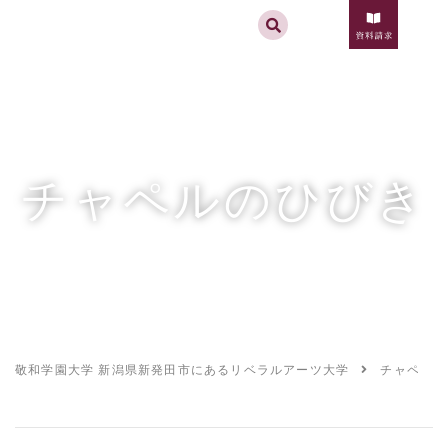
実践するリベラルアーツ 敬和学園大学
お問合せ
資料請求
MENU
チャペルのひびき
敬和学園大学 新潟県新発田市にあるリベラルアーツ大学
チャペルの