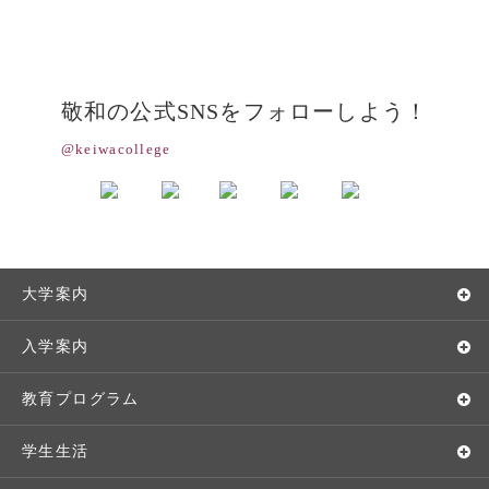
敬和の公式SNSをフォローしよう！
@keiwacollege
大学案内
敬和学園大学とは
入学案内
学長メッセージ
入学者選抜
教育プログラム
教育理念・方針・取り組み
オープンキャンパス
学部・学科
学生生活