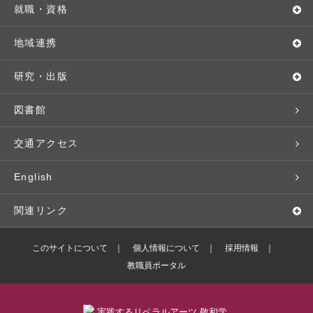
キャンパス・施設設備
Webオープンキャンパス
地域実践
キャンパスライフ
就職・資格
交通アクセス
個別相談（来学・オンライン）
留学プログラム
年間スケジュール
就職・進路サポート
地域連携
基本情報・情報公開
特待生（入学者向け）
語学プログラム
クラブ・サークル
資格取得
地域との連携
研究・出版
広報・公聴
パンフレット・資料請求
教職課程
大学周辺マップ
公務員試験対策
生涯学習
研究者・研究分野
図書館
入学予定者の皆さま
教員紹介
学生寮
就職実績
科目等履修生
人文社会科学研究所
交通アクセス
学修支援の体制
学生支援制度
社会で活躍する卒業生
社会人・シニア入学
情報メディア研究所
English
奨学金・特待生（在学生向け）
施設・設備の貸し出し
研究論文
関連リンク
出版物
バドミントン部ブログ
このサイトについて
個人情報について
採用情報
教職員ポータル
ボランティアセンターブログ
敬和学園高等学校